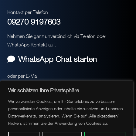
Kontakt per Telefon
09270 9197603
Nehmen Sie ganz unverbindlich via Telefon oder
WhatsApp Kontakt auf.
WhatsApp Chat starten
oder per E-Mail
hello@peakstorm.de
Wir schätzen Ihre Privatsphäre
Mit der Übermittlung Ihrer persönlichen Daten an die
Wir verwenden Cookies, um Ihr Surferlebnis zu verbessern,
angegebenen E-Mails bestätigen Sie Ihr Einverständnis mit
personalisierte Anzeigen oder Inhalte einzusetzen und unseren
Datenverkehr zu analysieren. Wenn Sie auf „Alle akzeptieren"
der Verarbeitung der persönlichen Daten.
klicken, stimmen Sie der Anwendung von Cookies zu.